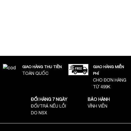
GIAO HÀNG THU TIỀN
GIAO HÀNG MIỄN
TOÀN QUỐC
PHÍ
CHO ĐƠN HÀNG
TỪ 499K
ĐỔI HÀNG 7 NGÀY
BẢO HÀNH
ĐỔI/TRẢ NẾU LỖI
VĨNH VIỄN
DO NSX