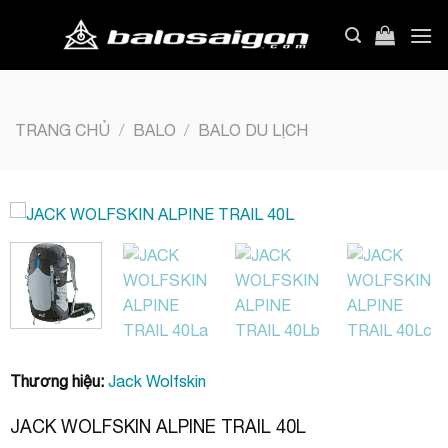
Bỏ
qua
nội
dung
TRANG CHỦ
/
BALO
/
BALO DU LỊCH
Thương hiệu:
Jack Wolfskin
JACK WOLFSKIN ALPINE TRAIL 40L