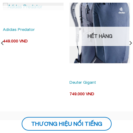
HẾT HÀNG
Adidas Predator
HẾT HÀNG
449.000
VND
Deuter Gigant
749.000
VND
00 VND.
THƯƠNG HIỆU NỔI TIẾNG