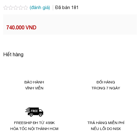
(đánh giá)
Đã bán
181
Được
xếp
hạng
740.000
VND
0.0
5
sao
Hết hàng
BẢO HÀNH
ĐỔI HÀNG
VĨNH VIỄN
TRONG 7 NGÀY
FREESHIP ĐH TỪ 499K
TRẢ HÀNG MIỄN PHÍ
HỎA TỐC NỘI THÀNH HCM
NẾU LỖI DO NSX