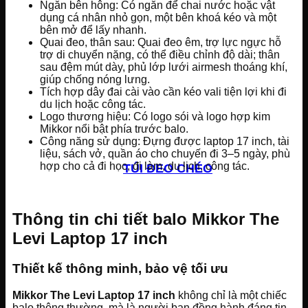
Ngăn bên hông: Có ngăn để chai nước hoặc vật
dụng cá nhân nhỏ gọn, một bên khoá kéo và một
bên mở để lấy nhanh.
Quai đeo, thân sau: Quai đeo êm, trợ lực ngực hỗ
trợ di chuyển nặng, có thể điều chỉnh độ dài; thân
sau đệm mút dày, phủ lớp lưới airmesh thoáng khí,
giúp chống nóng lưng.
Tích hợp dây đai cài vào cần kéo vali tiện lợi khi đi
du lịch hoặc công tác.
Logo thương hiệu: Có logo sói và logo hợp kim
Mikkor nổi bật phía trước balo.
Công năng sử dụng: Đựng được laptop 17 inch, tài
liệu, sách vở, quần áo cho chuyến đi 3–5 ngày, phù
hợp cho cả đi học, đi làm, du lịch, công tác.
TÚI ĐEO CHÉO
Thông tin chi tiết balo Mikkor The
Levi Laptop 17 inch
Thiết kế thông minh, bảo vệ tối ưu
Mikkor The Levi Laptop 17 inch
không chỉ là một chiếc
balo thông thường, mà là người bạn đồng hành đáng tin