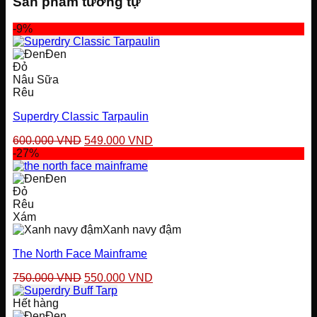
Sản phẩm tương tự
-9%
Đen
Đỏ
Nâu Sữa
Rêu
Superdry Classic Tarpaulin
Giá
Giá
600.000
VND
549.000
VND
gốc
hiện
-27%
là:
tại
600.000 VND.
là:
Đen
549.000 VND.
Đỏ
Rêu
Xám
Xanh navy đậm
The North Face Mainframe
Giá
Giá
750.000
VND
550.000
VND
gốc
hiện
là:
tại
Hết hàng
750.000 VND.
là:
Đen