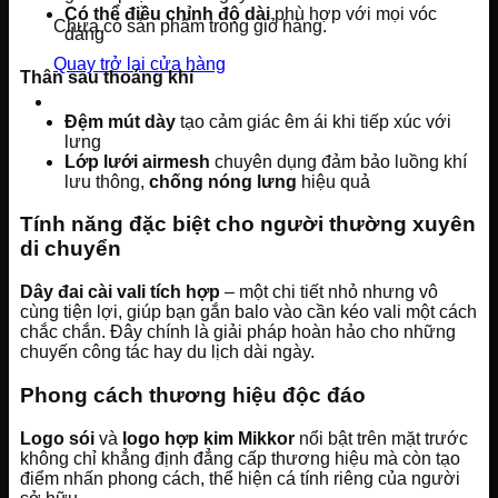
Có thể điều chỉnh độ dài
phù hợp với mọi vóc
Chưa có sản phẩm trong giỏ hàng.
dáng
Quay trở lại cửa hàng
Thân sau thoáng khí
Đệm mút dày
tạo cảm giác êm ái khi tiếp xúc với
lưng
Lớp lưới airmesh
chuyên dụng đảm bảo luồng khí
lưu thông,
chống nóng lưng
hiệu quả
Tính năng đặc biệt cho người thường xuyên
di chuyển
Dây đai cài vali tích hợp
– một chi tiết nhỏ nhưng vô
cùng tiện lợi, giúp bạn gắn balo vào cần kéo vali một cách
chắc chắn. Đây chính là giải pháp hoàn hảo cho những
chuyến công tác hay du lịch dài ngày.
Phong cách thương hiệu độc đáo
Logo sói
và
logo hợp kim Mikkor
nổi bật trên mặt trước
không chỉ khẳng định đẳng cấp thương hiệu mà còn tạo
điểm nhấn phong cách, thể hiện cá tính riêng của người