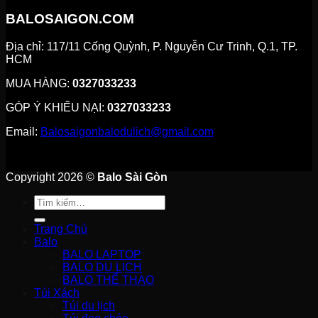
BALOSAIGON.COM
Địa chỉ: 117/11 Cống Quỳnh, P. Nguyễn Cư Trinh, Q.1, TP.
HCM
MUA HÀNG:
0327033233
GÓP Ý KHIẾU NẠI:
0327033233
Email:
Balosaigonbalodulich@gmail.com
Copyright 2026 ©
Balo Sài Gòn
Tìm
kiếm:
Trang Chủ
Balo
BALO LAPTOP
BALO DU LỊCH
BALO THỂ THAO
Túi Xách
Túi du lịch