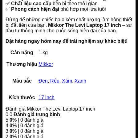
✅
Chất liệu cao cấp
bền bỉ theo thời gian
✅
Phong cách hiện đại
phù hợp mọi lứa tuổi
Đừng để những chiếc balo kém chất lượng làm hỏng thiết
bị đắt tiền của bạn.
Mikkor The Levi Laptop 17 inch
– sự
đầu tư thông minh cho cuộc sống hiện đại của bạn.
Đặt hàng ngay hôm nay để trải nghiệm sự khác biệt!
Cân nặng
1 kg
Thương hiệu
Mikkor
Màu sắc
Đen
,
Rêu
,
Xám
,
Xanh
Kích thước
17 inch
Đánh giá Mikkor The Levi Laptop 17 inch
0.0
Đánh giá trung bình
5
0%
| 0 đánh giá
4
0%
| 0 đánh giá
3
0%
| 0 đánh giá
2
0%
| 0 đánh giá