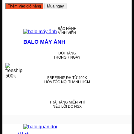
The
Thêm vào giỏ hàng
Mua ngay
Levi
Laptop
17
inch
số
BẢO HÀNH
VĨNH VIỄN
lượng
BALO MÁY ẢNH
ĐỔI HÀNG
TRONG 7 NGÀY
FREESHIP ĐH TỪ 499K
HỎA TỐC NỘI THÀNH HCM
TRẢ HÀNG MIỄN PHÍ
NẾU LỖI DO NSX