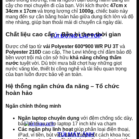
cậy cho mọi chuyến đi của bạn. Với kích thước
47cm x
34cm x 17cm
và trọng lượng chỉ
1000g
, chiếc balo này
mang đến sự cân bằng hoàn hảo giữa dung tích lớn và độ
nhẹ nhàng, giúp bạn thoải mái di chuyển cả ngày dài.
Chất liệu cao cấp – Bền bỉ theo thời gian
TÚI ĐỰNG LAPTOP
Được chế tạo từ
vải Polyester 600*900 WR PU 3T
và
Polyester 210D
cao cấp, The Levi không chỉ đảm bảo độ
bền vượt trội mà còn sở hữu
khả năng chống thấm
nước
tuyệt vời. Dù trời mưa bất chợt hay những giọt
nước văng tóe, thiết bị công nghệ và tài liệu quan trọng
của bạn luôn được bảo vệ an toàn.
Hệ thống ngăn chứa đa năng – Tổ chức
hoàn hảo
Ngăn chính thông minh
Ngăn laptop chuyên dụng
với đệm chống sốc dày,
bảo vệ tối ưu cho laptop 17 inch khi va chạm
Các ngăn phụ linh hoạt
giúp phân loại điện thoại,
TÚI MÁY ẢNH
iPad, ví tiền, bút viết, danh thiếp một cách khoa học