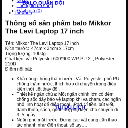
Mô tả
BALO QUÂN ĐỘI
Thông tin bổ sung
Đánh giá (0)
Túi Xách
Thông số sản phẩm balo Mikkor
The Levi Laptop 17 inch
Tên: Mikkor The Levi Laptop 17 inch
Kích thước: 47cm x 34cm x 17cm
Trọng lượng: 1000g
Chất liệu: vải Polyester 600*900 WR PU 3T, Polyester
210D
Điểm nổi bật:
Khả năng chống thấm nước: Vải Polyester phủ PU
chống thấm nước, thích hợp di chuyển trong điều
kiện thời tiết thay đổi.
Thiết kế ngăn chứa: Một ngăn chính lớn có đệm
chống sốc dày bảo vệ laptop khi va chạm, các ngăn
nhỏ linh hoạt để điện thoại, iPad, ví tiền, bút viết,
TÚI DU LỊCH
danh thiếp, sách, quần áo, phụ kiện cho chuyến đi
3–5 ngày.
Ngăn phụ mặt trước: Đựng các vật dụng cần thao
tác nhanh như điện thoại, sổ tay….