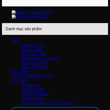
1.100.000 VND.
là:
950.000 VND.
Danh mục sản phẩm
Balo
Balo Du Lịch
Balo Laptop
Balo Máy Ảnh
Balo Phượt - Leo Núi
Balo Quân Đội
Balo Thể Thao
Phụ Kiện
SẢN PHẨM BÁN CHẠY
Túi Xách
Túi du lịch
Túi đeo chéo
Túi đựng laptop
Túi Máy Ảnh
Túi Xách Nam Nữ Thời Trang