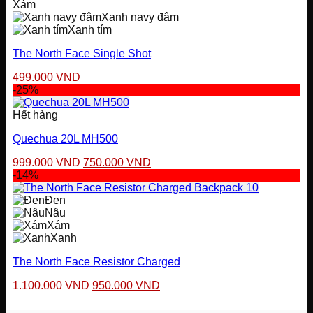
Xám
Xanh navy đậm
Xanh tím
The North Face Single Shot
499.000
VND
-25%
Hết hàng
Quechua 20L MH500
Giá
Giá
999.000
VND
750.000
VND
gốc
hiện
-14%
là:
tại
999.000 VND.
là:
Đen
750.000 VND.
Nâu
Xám
Xanh
The North Face Resistor Charged
Giá
Giá
1.100.000
VND
950.000
VND
gốc
hiện
là:
tại