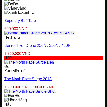
550.000 VND.
Đỏ
Vàng
Xanh lá
Superdry Buff Tarp
699.000
VND
Hết hàng
Benro Hiker Drone 250N / 350N / 450N
1.790.000
VND
-18%
Đen
Xám viền đỏ
The North Face Surge 2018
Giá
Giá
1.200.000
VND
990.000
VND
gốc
hiện
là:
tại
Đen
1.200.000 VND.
là:
Hồng
990.000 VND.
Nâu