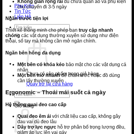
Không gian rộng rãi
đủ chứa quần áo và phụ kiện
Phụ Kiện
cho chuyến đi 3-5 ngày
Tin Tức
Liên Hệ
Ngăn trước tiện lợi
Tìm
Thiết kế thông minh cho phép bạn
truy cập nhanh
kiếm:
chóng
các vật dụng thường xuyên sử dụng như điện
thoại, sổ tay mà không cần mở ngăn chính.
Ngăn bên hông đa dụng
Một bên có khóa kéo
bảo mật cho các vật dụng cá
nhân
Chưa có sản phẩm trong giỏ hàng.
Một bên mở nhanh
để chai nước hoặc đồ dùng
cần lấy thường xuyên
Quay trở lại cửa hàng
Ergonomic – Thoải mái suốt cả ngày
Tìm
kiếm:
Hệ thống quai đeo cao cấp
Giỏ hàng
Quai đeo êm ái
với chất liệu cao cấp, không gây
đau vai dù đeo lâu
Dây trợ lực ngực
hỗ trợ phân bổ trọng lượng đều,
giảm áp lực lên vai gáy