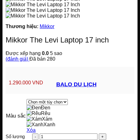
Thương hiệu:
Mikkor
Mikkor The Levi Laptop 17 inch
Được xếp hạng
0.0
5 sao
(đánh giá)
Đã bán
280
1.290.000
VND
BALO DU LỊCH
Đen
Rêu
Màu sắc
Xám
Xanh
Xóa
Mikkor