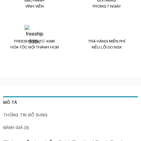
BẢO HÀNH
ĐỔI HÀNG
VĨNH VIỄN
TRONG 7 NGÀY
FREESHIP ĐH TỪ 499K
TRẢ HÀNG MIỄN PHÍ
HỎA TỐC NỘI THÀNH HCM
NẾU LỖI DO NSX
MÔ TẢ
THÔNG TIN BỔ SUNG
ĐÁNH GIÁ (0)