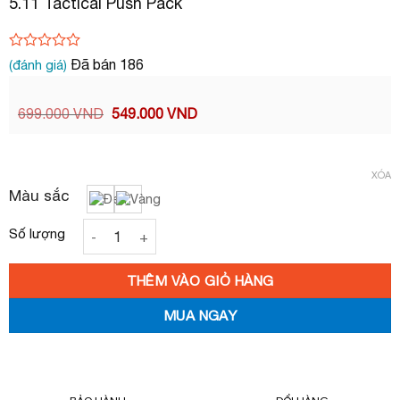
5.11 Tactical Push Pack
Được
Đã bán
186
(đánh giá)
xếp
hạng
0.0
Giá
Giá
699.000
VND
549.000
VND
5
gốc
hiện
sao
là:
tại
699.000 VND.
là:
549.000 VND.
XÓA
Màu sắc
5.11 Tactical Push Pack số lượng
THÊM VÀO GIỎ HÀNG
MUA NGAY