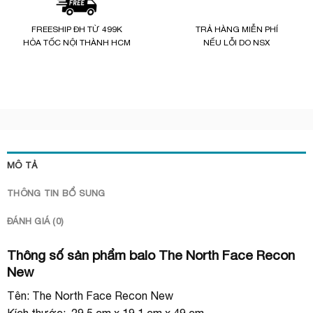
FREESHIP ĐH TỪ 499K
TRẢ HÀNG MIỄN PHÍ
HỎA TỐC NỘI THÀNH HCM
NẾU LỖI DO NSX
MÔ TẢ
THÔNG TIN BỔ SUNG
ĐÁNH GIÁ (0)
Thông số sản phẩm balo The North Face Recon
New
Tên: The North Face Recon New
Kích thước: 29.5 cm x 19.1 cm x 49 cm