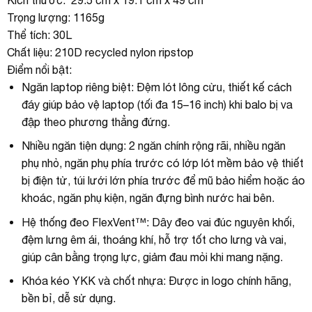
Trọng lượng: 1165g
Thể tích: 30L
Chất liệu: 210D recycled nylon ripstop
Điểm nổi bật:
Ngăn laptop riêng biệt: Đệm lót lông cừu, thiết kế cách
đáy giúp bảo vệ laptop (tối đa 15–16 inch) khi balo bị va
đập theo phương thẳng đứng.
Nhiều ngăn tiện dụng: 2 ngăn chính rộng rãi, nhiều ngăn
phụ nhỏ, ngăn phụ phía trước có lớp lót mềm bảo vệ thiết
bị điện tử, túi lưới lớn phía trước để mũ bảo hiểm hoặc áo
khoác, ngăn phụ kiện, ngăn đựng bình nước hai bên.
Hệ thống đeo FlexVent™: Dây đeo vai đúc nguyên khối,
đệm lưng êm ái, thoáng khí, hỗ trợ tốt cho lưng và vai,
giúp cân bằng trọng lực, giảm đau mỏi khi mang nặng.
Khóa kéo YKK và chốt nhựa: Được in logo chính hãng,
bền bỉ, dễ sử dụng.