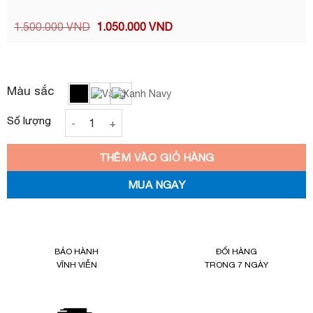
xếp
hạng
Giá
Giá
1.500.000
VND
1.050.000
VND
0.0
gốc
hiện
5
là:
tại
sao
1.500.000 VND.
là:
1.050.000 VND.
Màu sắc
The North Face Recon New số lượng
THÊM VÀO GIỎ HÀNG
MUA NGAY
BẢO HÀNH
ĐỔI HÀNG
VĨNH VIỄN
TRONG 7 NGÀY