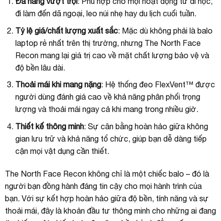
Đa năng vượt trội
: Phù hợp cho mọi hoạt động từ đi học,
đi làm đến dã ngoại, leo núi nhẹ hay du lịch cuối tuần.
Tỷ lệ giá/chất lượng xuất sắc
: Mặc dù không phải là balo
laptop rẻ nhất trên thị trường, nhưng The North Face
Recon mang lại giá trị cao về mặt chất lượng bảo vệ và
độ bền lâu dài.
Thoải mái khi mang nặng
: Hệ thống đeo FlexVent™ được
người dùng đánh giá cao về khả năng phân phối trọng
lượng và thoải mái ngay cả khi mang trong nhiều giờ.
Thiết kế thông minh
: Sự cân bằng hoàn hảo giữa không
gian lưu trữ và khả năng tổ chức, giúp bạn dễ dàng tiếp
cận mọi vật dụng cần thiết.
The North Face Recon không chỉ là một chiếc balo – đó là
người bạn đồng hành đáng tin cậy cho mọi hành trình của
bạn. Với sự kết hợp hoàn hảo giữa độ bền, tính năng và sự
thoải mái, đây là khoản đầu tư thông minh cho những ai đang