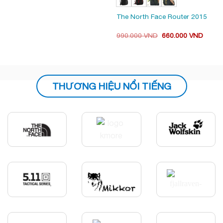
The North Face Router 2015
Giá
Giá
990.000
VND
660.000
VND
gốc
hiện
là:
tại
990.000 VND.
là:
00 VND.
660.0
THƯƠNG HIỆU NỔI TIẾNG