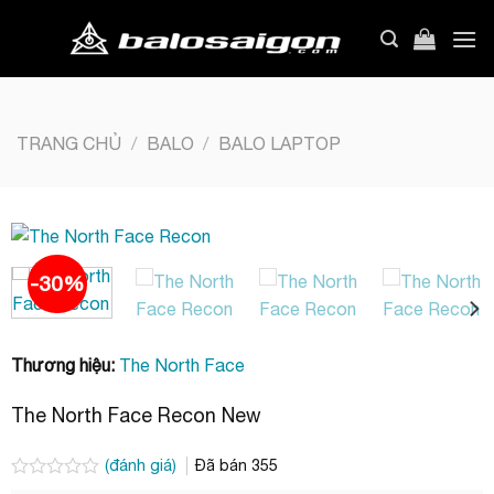
Bỏ
qua
nội
dung
TRANG CHỦ
/
BALO
/
BALO LAPTOP
-30%
Thương hiệu:
The North Face
The North Face Recon New
(đánh giá)
Đã bán
355
Được