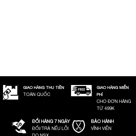
GIAO HÀNG THU TIỀN
GIAO HÀNG MIỄN
TOÀN QUỐC
PHÍ
CHO ĐƠN HÀNG
TỪ 499K
ĐỔI HÀNG 7 NGÀY
BẢO HÀNH
ĐỔI/TRẢ NẾU LỖI
VĨNH VIỄN
DO NSX